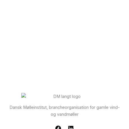
Tilmeld
Har du glemt din adgangskode?
Dansk Mølleinstitut, brancheorganisation for gamle vind-
og vandmøller